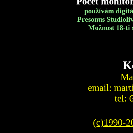
Počet monitor
používám digit
Presonus Studioli
Možnost 18-ti
K
Mar
email: mart
tel:
(c)1990-2