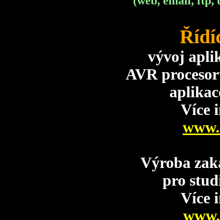
(web, email, ftp,
Řídí
vývoj apli
AVR procesor
aplikac
Více 
www.
Výroba zak
pro stud
Více 
www.